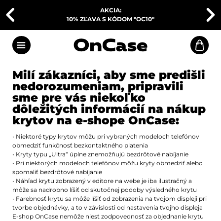
AKCIA:
10% ZĽAVA S KÓDOM "OC10"
Milí zákazníci, aby sme predišli
nedorozumeniam, pripravili
sme pre vás niekoľko
dôležitých informácií na nákup
krytov na e-shope OnCase:
• Niektoré typy krytov môžu pri vybraných modeloch telefónov
obmedziť funkčnosť bezkontaktného platenia
• Kryty typu „Ultra“ úplne znemožňujú bezdrôtové nabíjanie
• Pri niektorých modeloch telefónov môžu kryty obmedziť alebo
spomaliť bezdrôtové nabíjanie
• Náhľad krytu zobrazený v editore na webe je iba ilustračný a
môže sa nadrobno líšiť od skutočnej podoby výsledného krytu
• Farebnosť krytu sa môže líšiť od zobrazenia na tvojom displeji pri
tvorbe objednávky, a to v závislosti od nastavenia tvojho displeja
E-shop OnCase nemôže niesť zodpovednosť za objednanie krytu