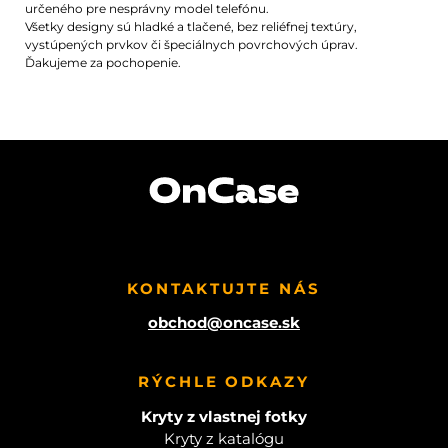
určeného pre nesprávny model telefónu.
Všetky designy sú hladké a tlačené, bez reliéfnej textúry,
vystúpených prvkov či špeciálnych povrchových úprav.
Ďakujeme za pochopenie.
KONTAKTUJTE NÁS
obchod@oncase.sk
RÝCHLE ODKAZY
Kryty z vlastnej fotky
Kryty z katalógu