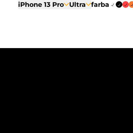
iPhone 13 Pro
Ultra
farba
12