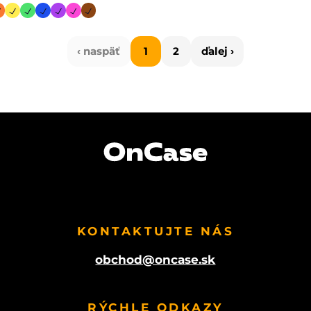
‹ naspäť
1
2
ďalej ›
KONTAKTUJTE NÁS
obchod@oncase.sk
RÝCHLE ODKAZY