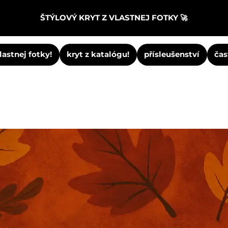
ŠTÝLOVÝ KRYT Z VLASTNEJ FOTKY 🚀
vlastnej fotky!
kryt z katalógu!
přísleušenství
čas