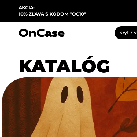
AKCIA:
10% ZĽAVA S KÓDOM "OC10"
kryt z 
KATALÓG