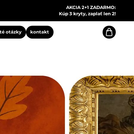
AKCIA 2+1 ZADARMO:
Kúp 3 kryty, zaplať len 2!
té otázky
kontakt